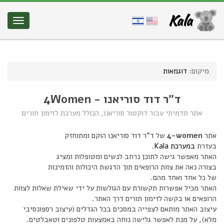
Kala
מיקום:
דוגמאות
ד"ר דוד סוריאנו - 4Women
אתר תדמיתי עבור דוקטור סוריאנו, הכולל מערכת לזימון תורים
אתר
4-women
של ד"ר דוד סוריאנו
הוקם ומתוחזק
בעזרת
במערכת Kala
.
האתר
מאפשר גישה לתוכן נרחב לנשים ומטופלות ו
מציג
בצורה נאה את צוות הרופאים תוך הדגשת היכולות והזמינות
של כל אחד ואחד מהם.
האתר מכיל אפשרות תקשורת עם הגולשות על ידי שאילת שאלות לצוות
הרופאים או בקשה לזימון תורים דרך האתר.
עיצוב האתר מותאם לצפייה במסכים בכל הגדלים (עיצוב רספונסיבי
מלא), על מנת לאפשר גלישה נוחה באמצעות טלפונים וטאבלטים.